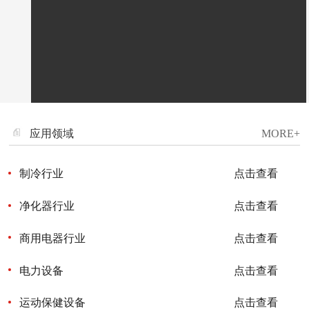
AM1755七叶
UF-DA1225
应用领域
MORE+
ECDB 7530
制冷行业
点击查看
净化器行业
点击查看
商用电器行业
点击查看
福升电机有限公司，是专业生产DC/AC全系列无刷轴流、
横流、离心式散热风机的企业。成立于2001年10月，坐
落在风景秀丽、经济发达的广东省深圳市。一直在行业里
电力设备
点击查看
耕耘发展，现已形成相当的企业规模，目前在深圳有厂房
UF-DA9225
3500平方米，在江西宜春有自建自用厂房20000平方米，
本公司已通过ISO9001,14000等体系认证，产品包含
运动保健设备
点击查看