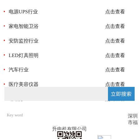
TUV-atex防爆认证，CQC-atex防爆认证，ECM-atex防爆
认证，CCC-atex防爆认证，UL认证，TUV-ce认证，
TUV-CB认证，IECEX认证，CQC认证，ROSH认证，RS
AM-1238
电源UPS行业
点击查看
认证，产品优势的经营理念，用户遍布全国二十几个省市
UF-EC2589
及海外市场。
家电智能卫浴
点击查看
安防监控行业
点击查看
LED灯具照明
点击查看
汽车行业
点击查看
UF-DA8038
医疗美容仪器
点击查看
UF-1865-C
UF-EC20060
通讯行业
点击查看
深圳
市福
升电机有限公司