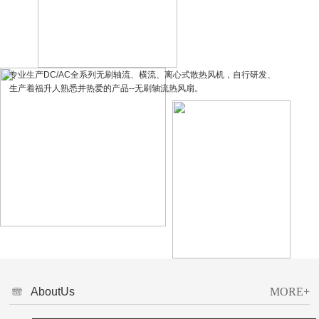
UF-DA1238-P
专业生产DC/AC全系列无刷轴流、横流、离心式散热风机，自行研发、
生产着福升人熟悉并热爱的产品--无刷轴流热风扇。
17256
EC-8025
UF-DA12038
“以人为本”是我们的根，“产品品质”是我们的魂，“优质服务”是我们的血脉，福升
人正在这样的感召下，
AboutUs
MORE+
步步为营，不断进步，年轻的我们，诚挚的期待能与你携手合作，共同进步!