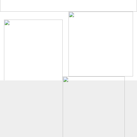
UF-DA1751
20572五叶
我们的产品广泛应用于：IT领域、运动器材、通风设备、焊接设备、。
电源系统、医疗电子仪器、机械设备等行业
UF-EC9225
UF-DA20060